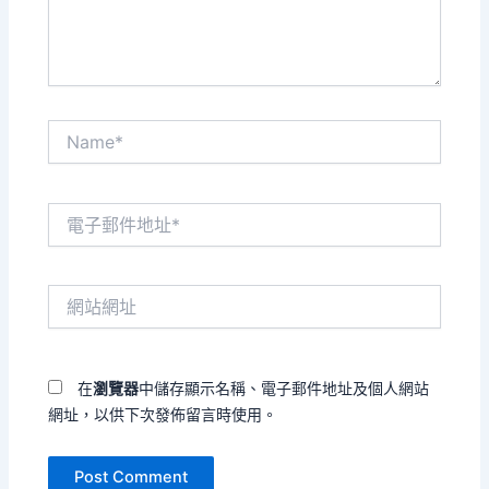
容...
Name*
電
子
郵
件
網
地
站
址
網
*
址
在
瀏覽器
中儲存顯示名稱、電子郵件地址及個人網站
網址，以供下次發佈留言時使用。