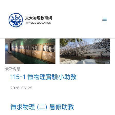
跳
至
主
要
內
容
最新消息
115-1 徵物理實驗小助教
2026-06-25
徵求物理 (二) 暑修助教