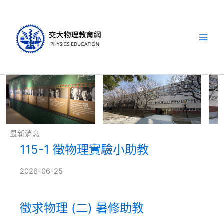
跳
至
主
要
內
容
最新消息
115-1 徵物理實驗小助教
2026-06-25
徵求物理 (二) 暑修助教